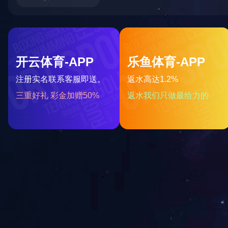
2021-07-
云手机网页版（中
云手机网
·IOS
国）官方网站·IOS/
电话:+86-580-3801236
求增长
（中国）
安卓通用版/手机
传真:+86-580-8070059
行业的
电子邮件:1018805101@qq.com
APP
网站·I
价还价能
灌装设备
下载
2021-07
灌装设
种、竞
过对灌
竞争格局