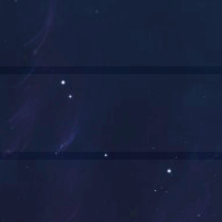
首页
新闻
/
(Page 17)
业发展趋势
19 14:28:11
行业趋势研究报告是通过对影响贴标机行业市场运行的诸多因素所进
业的未来的发展趋势特点、市场容量、竞争趋势、细分下游市场需求趋
： 1）贴标机行业发展趋势特点分析。通过对贴标机行业发展影响因素
机行业生产发展及其变化趋势。对生产发展及...
页版（中国）官方网站·IOS/安卓通用版/手机APP 行业现状分析