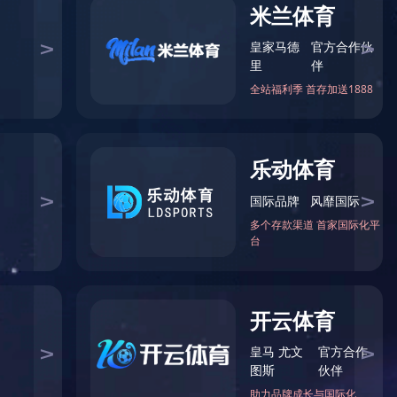
行的调查分析，掌握贴标机行业市场运行规律，从而对贴
势等进行预测。 贴标机行业趋势研究报告主要分析要
分析，总结出未来贴标机行业总体运行趋势特点； 2）