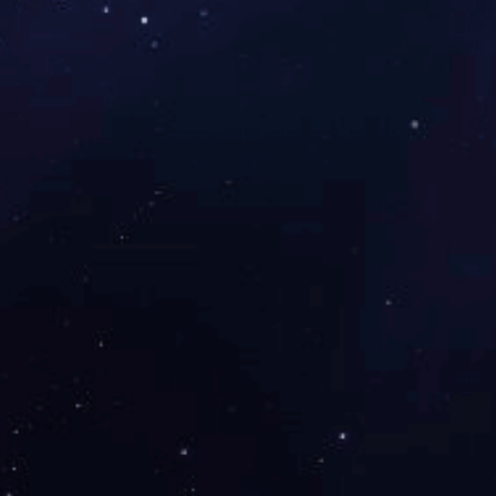
输送机械
2021-07
输送机
种、竞
过对输
竞争格局
快速链接:
关于我们
产品
新闻