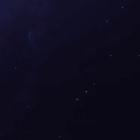
析报告是在对云手机网页版（中国）官方网站·IOS/安卓
下游行业发展、下游行业市场需求等分析的基础上，对云
发展趋势、市场容量、竞争趋势、细分下游市场需求等进行研
行业前景预测分析报告主要分析要点包括： 1）预测云手机网
。市场商品容量是指有一定货币支付能力的需求总量。市场容
现状、竞争格局、经济运行、下游行业发展、下游行业市
趋势、细分下游市场需求等进行研判与预测。 灌装设
量及变化。市场商品容量是指有一定货币支付能力的需求