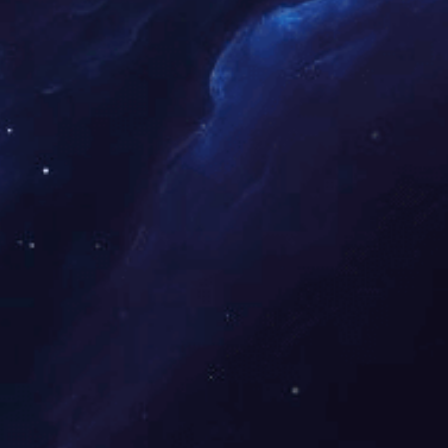
页版（中国）官方网站·IOS/安卓通用版/手机APP 行业前景分析
14 10:11:25
页版（中国）官方网站·IOS/安卓通用版/手机APP 行业前景预测分
/手机APP 行业的历史发展现状、供需现状、竞争格局、经济运行、
版（中国）官方网站·IOS/安卓通用版/手机APP 行业的未来的
。 云手机网页版（中国）官方网站·IOS/安卓通用版/手机APP 
国）官方网站·IOS/安卓通用版/手机APP 行业市场容量及变化
化预测可分为生产资料市场预测和消费资料市...
行业前景分析
13 9:05:26
备行业前景预测分析报告是在对灌装设备行业的历史发展现状、供需
等分析的基础上，对灌装设备行业的未来的发展趋势、市场容量、竞争
前景预测分析报告主要分析要点包括： 1）预测灌装设备行业市场容
场容量及其变化预测可分为生产资料市场预测和...