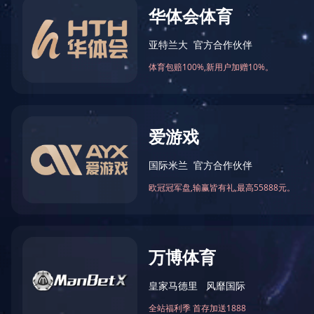
贴标机行
新闻
2021-07-
公司新闻
贴标机
标机行
行业新闻
点包括
预测贴标
云手机网