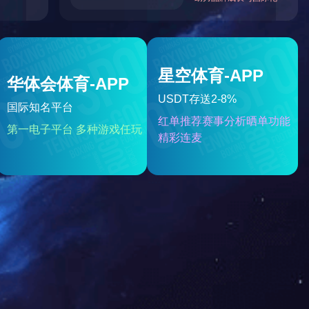
报告主要分析要点有： 1）云手机网页版（中国）官方网站
网站·IOS/安卓通用版/手机APP 行业的市场增长率、需
买行为等研判行业所处的发展阶段； 2）云手机网页版
机网页版（中国）官方网站·IOS/安卓通用版/手机APP
握行业市场饱和程度； 3）云手机网页版（中国）官方
官方网站·IOS/安卓通用版/手机APP 行业的供应商的讨
通过对灌装设备行业的市场增长率、需求增长率、产品品
所处的发展阶段； 2）灌装设备行业市场供需平衡。通
状况，以期掌握行业市场饱和程度； 3）灌装设备行业