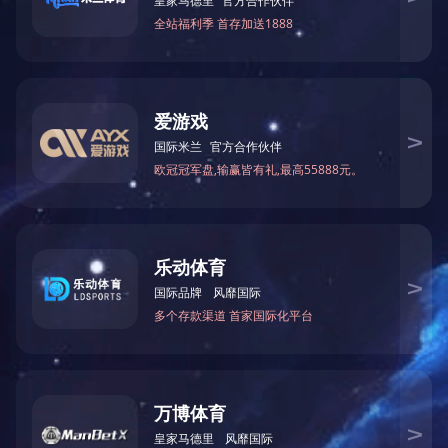
快速链接:
关于我们
产品
新闻
常见问题
云手机网页版（中国）官方网站·IOS/安卓通用版/手机
APP
电
电
话:
话:
+86-
+86
13967
058
380
传
电
真:
子
+86-
0580-
邮
80700
件: