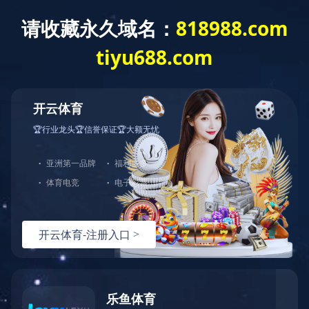
贴标机
首页
产品中心
贴标机
/
/
产品中心
云手机网页版（中国）官方网站·IOS/安卓通用版/手机APP
加工设备
七拨手（罐型件）